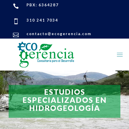
PBX: 6364287

310 241 7034

contacto@ecogerencia.com

ESTUDIOS
ESPECIALIZADOS EN
HIDROGEOLOGÍA