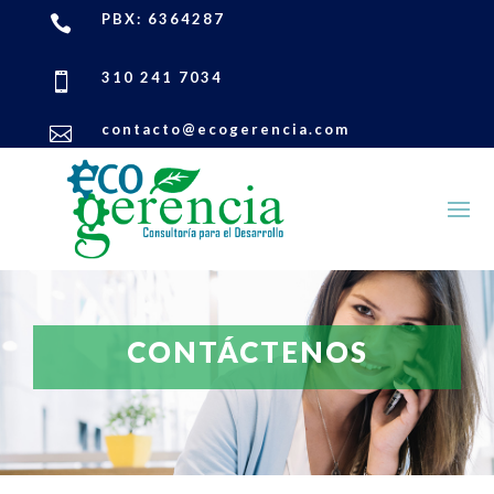
PBX: 6364287

310 241 7034

contacto@ecogerencia.com

CONTÁCTENOS